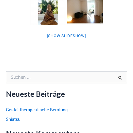
[SHOW SLIDESHOW]
S
u
c
Neueste Beiträge
h
e
n
Gestalttherapeutische Beratung
n
Shiatsu
a
c
h